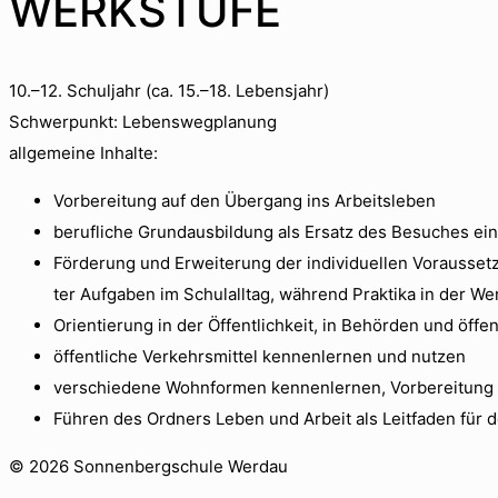
WERKSTUFE
10.–12. Schul­jahr (ca. 15.–18. Leben­s­jahr)
Schw­er­punkt: Lebensweg­pla­nung
all­ge­meine Inhalte:
Vor­bere­itung auf den Über­gang ins Arbeit­sleben
beru­fliche Grun­daus­bil­dung als Ersatz des Besuch­es eine
Förderung und Erweiterung der indi­vidu­ellen Voraus­set­zu
ter Auf­gaben im Schu­lall­t­ag, während Prak­ti­ka in der W
Ori­en­tierung in der Öffentlichkeit, in Behör­den und öffen
öffentliche Verkehrsmit­tel ken­nen­ler­nen und nutzen
ver­schiedene Wohn­for­men ken­nen­ler­nen, Vor­bere­itung
Führen des Ord­ners Leben und Arbeit als Leit­faden für d
©
2026 Sonnenbergschule Werdau